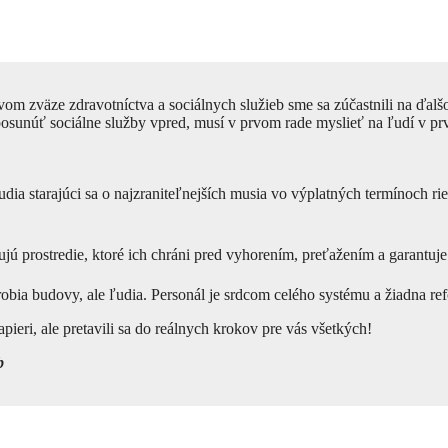
zväze zdravotníctva a sociálnych služieb sme sa zúčastnili na ďalšom 
unúť sociálne služby vpred, musí v prvom rade myslieť na ľudí v prve
dia starajúci sa o najzraniteľnejších musia vo výplatných termínoch ri
jú prostredie, ktoré ich chráni pred vyhorením, preťažením a garantuje
erobia budovy, ale ľudia. Personál je srdcom celého systému a žiadna 
apieri, ale pretavili sa do reálnych krokov pre vás všetkých!
b