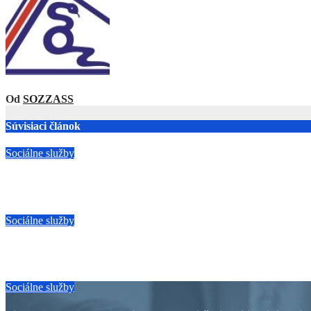
článku
Od
SOZZASS
Súvisiaci článok
Sociálne služby
Starostlivosť bez spravodlivosti
máj 29, 2026
SOZZASS
Sociálne služby
8. mája 2026 SME MALI ROKOVANIE NA MINISTERSTV
máj 11, 2026
SOZZASS
Sociálne služby