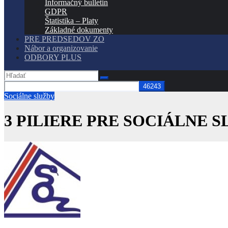
Informačný bulletin
GDPR
Štatistika – Platy
Základné dokumenty
PRE PREDSEDOV ZO
Nábor a organizovanie
ODBORY PLUS
Sociálne služby
3 PILIERE PRE SOCIÁLNE 