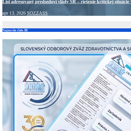
List adresovaný predsedovi vlády SR – riešenie kritickej situácie 
apr 13, 2026
SOZZASS
Najnovšie číslo IB