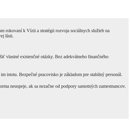
rokovaní k Vízii a stratégii rozvoja sociálnych služieb na
j línii.
ešiť vlastné existenčné otázky. Bez adekvátneho finančného
 im istotu. Bezpečné pracovisko je základom pre stabilný personál.
reforma neuspeje, ak sa nezačne od podpory samotných zamestnancov.