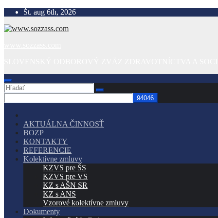
Prejsť
Št. aug 6th, 2026
na
obsah
www.sozzass.com
SLOVENSKÝ ODBOROVÝ ZVÄZ ZDRAVOTNÍCTVA A SOCI
AKTUÁLNA ČINNOSŤ
BOZP
KONTAKTY
REFERENCIE
Kolektívne zmluvy
KZVS pre ŠS
KZVS pre VS
KZ s AŠN SR
KZ s ANS
Vzorové kolektívne zmluvy
Dokumenty