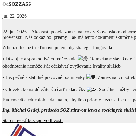
Od
SOZZASS
jún 22, 2026
22. jún 2026 – Ako zástupcovia zamestnancov v Slovenskom odborovom 
Slovensku. Náš odkaz bol priamy – ak má tento dokument skutočne pos
Zdôraznili sme tri kľúčové piliere aby stratégia fungovala:
•⁠ ⁠Dôstojné a spravodlivé odmeňovanie
: Odmietame stav, kedy ľu
ohodnotenia nemôže štát očakávať zvyšovanie kvality služieb.
•⁠ ⁠Bezpečné a stabilné pracovné podmienky
: Zamestnanci potrebu
•⁠ ⁠Človek ako najdôležitejšia časť skladačky
: Sociálne služby n
Budeme dôsledne dohliadať na to, aby tieto priority nezostali len na p
Ing. Michal Gedaj, predseda SOZ zdravotníctva a sociálnych služie
Navigácia
Starostlivosť bez spravodlivosti
v