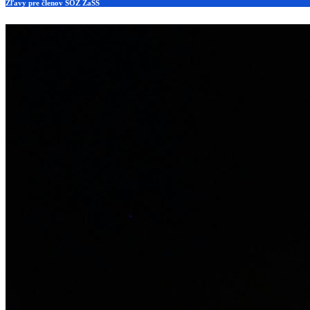
Zľavy pre členov SOZ ZaSS