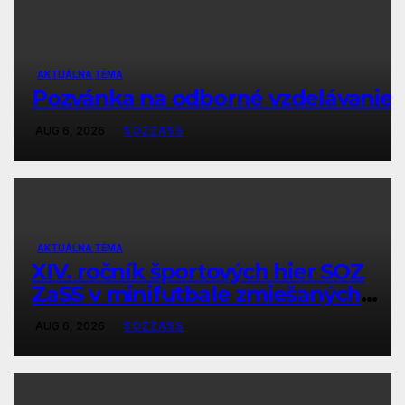
AKTUÁLNA TÉMA
Pozvánka na odborné vzdelávanie
AUG 6, 2026
SOZZASS
AKTUÁLNA TÉMA
XIV. ročník športových hier SOZ
ZaSS v minifutbale zmiešaných
družstiev
AUG 6, 2026
SOZZASS