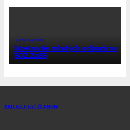
AKTUÁLNA TÉMA
Stretnutie mladých odborárov
SOZ ZaSS
AKO SA STAŤ ČLENOM