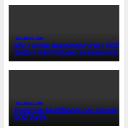
AKTUÁLNA TÉMA
XIV. ročník športových hier SOZ
ZaSS v minifutbale zmiešaných
družstiev
AKTUÁLNA TÉMA
Program MultiSport pre členov
SOZ ZaSS