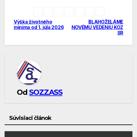
Výška životného
BLAHOŽELÁME
Navigácia
minima od 1. júla 2026
NOVÉMU VEDENIU KOZ
SR
v
článku
Od
SOZZASS
Súvisiaci článok