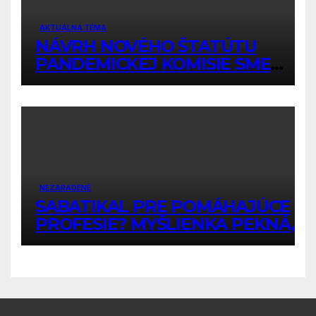
AKTUÁLNA TÉMA
NÁVRH NOVÉHO ŠTATÚTU
PANDEMICKEJ KOMISIE SME
PRIPOMIENKOVALI AJ PRE VÁS
NEZARADENÉ
SABATIKAL PRE POMÁHAJÚCE
PROFESIE? MYŠLIENKA PEKNÁ,
ALE NAJPRV TREBA RIEŠIŤ TO
PODSTATNÉ