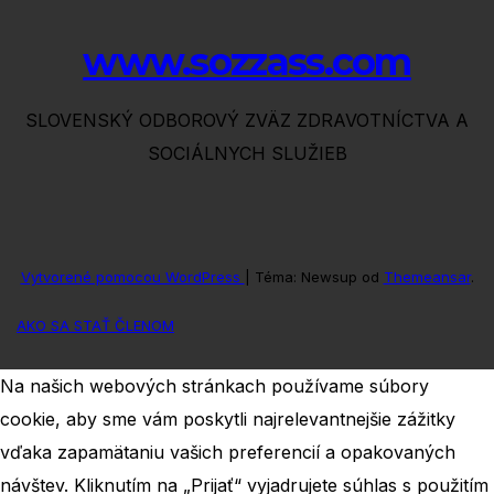
www.sozzass.com
SLOVENSKÝ ODBOROVÝ ZVÄZ ZDRAVOTNÍCTVA A
SOCIÁLNYCH SLUŽIEB
Vytvorené pomocou WordPress
|
Téma: Newsup od
Themeansar
.
AKO SA STAŤ ČLENOM
Na našich webových stránkach používame súbory
cookie, aby sme vám poskytli najrelevantnejšie zážitky
vďaka zapamätaniu vašich preferencií a opakovaných
návštev. Kliknutím na „Prijať“ vyjadrujete súhlas s použitím