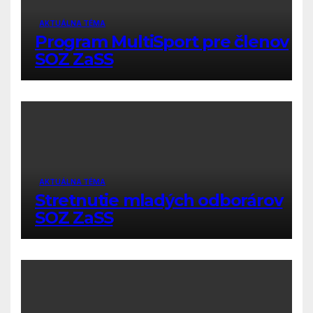
AKTUÁLNA TÉMA
Program MultiSport pre členov
SOZ ZaSS
AKTUÁLNA TÉMA
Stretnutie mladých odborárov
SOZ ZaSS