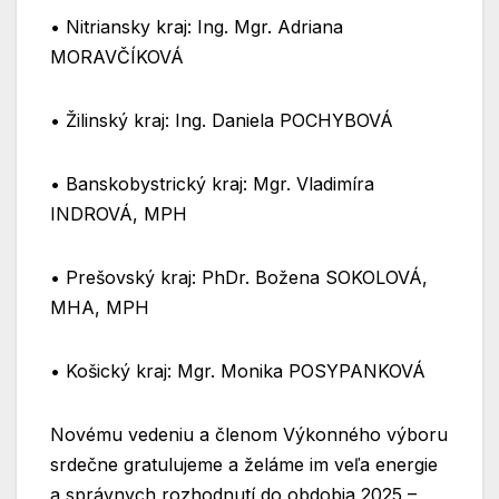
•⁠ ⁠Nitriansky kraj: Ing. Mgr. Adriana
MORAVČÍKOVÁ
•⁠ ⁠Žilinský kraj: Ing. Daniela POCHYBOVÁ
•⁠ ⁠Banskobystrický kraj: Mgr. Vladimíra
INDROVÁ, MPH
•⁠ ⁠Prešovský kraj: PhDr. Božena SOKOLOVÁ,
MHA, MPH
•⁠ ⁠Košický kraj: Mgr. Monika POSYPANKOVÁ
Novému vedeniu a členom Výkonného výboru
srdečne gratulujeme a želáme im veľa energie
a správnych rozhodnutí do obdobia 2025 –