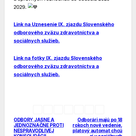
2029.
Link na Uznesenie IX. zjazdu Slovenského
odborového zväzu zdravotníctva a
sociálnych služieb.
Link na fotky IX. zjazdu Slovenského
odborového zväzu zdravotníctva a
sociálnych služieb.
ODBORY JASNE A
Odborári majú po 18
Navigácia
JEDNOZNAČNE PROTI
rokoch nové vedenie,
NESPRAVODLIVEJ
platový automat chcú
v