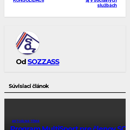
KONSOLIDÁCII
aj v sociálnych
službách
článku
Od
SOZZASS
Súvisiaci článok
AKTUÁLNA TÉMA
Program MultiSport pre členov SO