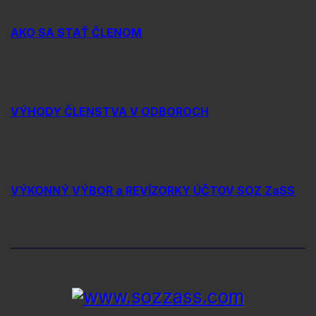
AKO SA STAŤ ČLENOM
VÝHODY ČLENSTVA V ODBOROCH
VÝKONNÝ VÝBOR a REVÍZORKY ÚČTOV SOZ ZaSS