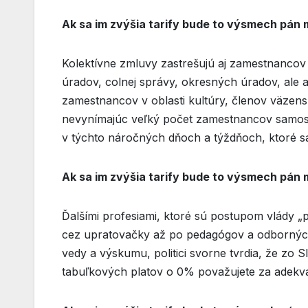
Ak sa im zvýšia tarify bude to výsmech pán 
Kolektívne zmluvy zastrešujú aj zamestnancov
úradov, colnej správy, okresných úradov, ale a
zamestnancov v oblasti kultúry, členov väzensk
nevynímajúc veľký počet zamestnancov samosp
v týchto náročných dňoch a týždňoch, ktoré s
Ak sa im zvýšia tarify bude to výsmech pán 
Ďalšími profesiami, ktoré sú postupom vlády „p
cez upratovačky až po pedagógov a odbornýc
vedy a výskumu, politici svorne tvrdia, že zo 
tabuľkových platov o 0% považujete za adekv