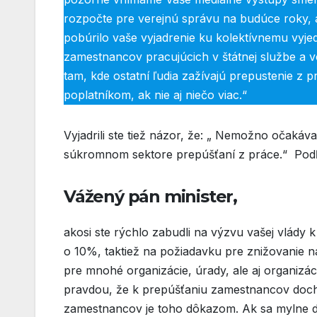
rozpočte pre verejnú správu na budúce roky, 
pobúrilo vaše vyjadrenie ku kolektívnemu vyj
zamestnancov pracujúcich v štátnej službe a v
tam, kde ostatní ľudia zažívajú prepustenie 
poplatníkom, ak nie aj niečo viac.“
Vyjadrili ste tiež názor, že: „ Nemožno očakávať
súkromnom sektore prepúšťaní z práce.“ Pod
Vážený pán minister,
akosi ste rýchlo zabudli na výzvu vašej vlády 
o 10%, taktiež na požiadavku pre znižovanie n
pre mnohé organizácie, úrady, ale aj organizáci
pravdou, že k prepúšťaniu zamestnancov doch
zamestnancov je toho dôkazom. Ak sa mylne dom