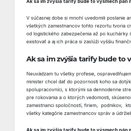
Ak sa im zvýšia tarify bude to výsmech pán 
V súčasnej dobe si mnohí uvedomili poslanie ar
všetkých zamestnancov tohto rezortu tvoria ci
od logistického zabezpečenia až po kuchárky 
existovať a aj ich práca si zaslúži vyššiu finan
Ak sa im zvýšia tarify bude to
Neuvádzam tu všetky profesie, ospravedlňuje
minister chcel dať do pozornosti koho sa dotýk
spolupracovníci, s ktorými sa dennodenne stre
pre rokovania a o ktorých vedomosti, skúsenosti 
zamestnanci spoločností, firiem, podnikov, kt
všetky kategórie zamestnancov správ a údržieb 
Ak sa im zvýšia tarify bude to výsmech pán 