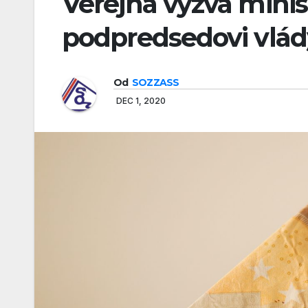
Verejná výzva minist
podpredsedovi vlád
Od
SOZZASS
DEC 1, 2020