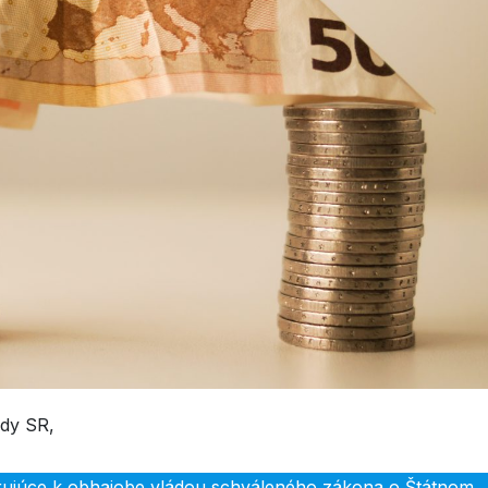
ády SR,
ujúce k obhajobe vládou schváleného zákona o Štátnom