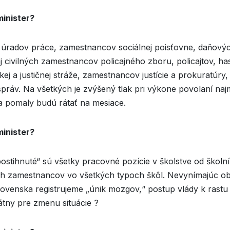
minister?
 úradov práce, zamestnancov sociálnej poisťovne, daňový
j civilných zamestnancov policajného zboru, policajtov, ha
ej a justičnej stráže, zamestnancov justície a prokuratúry,
ráv. Na všetkých je zvýšený tlak pri výkone povolaní naj
a pomaly budú rátať na mesiace.
minister?
ostihnuté“ sú všetky pracovné pozície v školstve od školní
h zamestnancov vo všetkých typoch škôl. Nevynímajúc ob
Slovenska registrujeme „únik mozgov,“ postup vlády k rastu
átny pre zmenu situácie ?