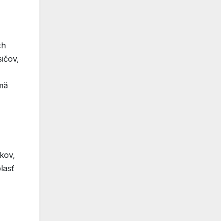
ch
sičov,
mä
kov,
lasť