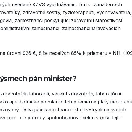
 ktorých uvedené KZVS vyjednávame. Len v zariadeniach
ovateľky, zdravotné sestry, fyzioterapeuti, vychovávatelia,
govia, zamestnanci poskytujúci zdravotnú starostlivosť,
dministratívni zamestnanci, zamestnanci stravovacích
 na úrovni 926 €, čiže necelých 85% k priemeru v NH. (10
 výsmech pán minister?
zdravotnícki laboranti, verejní zdravotníci, laboratórni
 ako aj robotnícke povolania. Ich priemerné platy nedosahu
ovaný, jestvujúci zamestnanci, ktorí vytrvali na svojich
voj čas pre potreby spoluobčanov, nielen v čase tejto