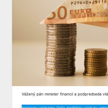
Vážený pán minister financií a podpredseda vl
pozorne vnímame Vaše mediálne výstupy smer