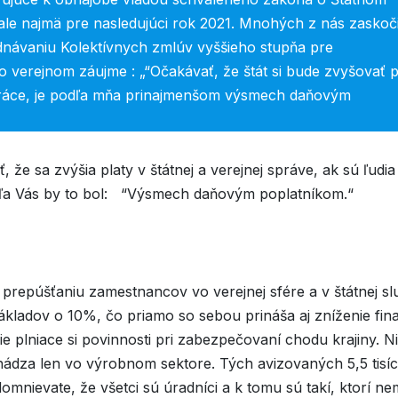
ale najmä pre nasledujúci rok 2021. Mnohých z nás zaskoči
ednávaniu Kolektívnych zmlúv vyššieho stupňa pre
o verejnom záujme : „“Očakávať, že štát si bude zvyšovať p
z práce, je podľa mňa prinajmenšom výsmech daňovým
, že sa zvýšia platy v štátnej a verejnej správe, ak sú ľudia
ľa Vás by to bol: “Výsmech daňovým poplatníkom.“
k prepúšťaniu zamestnancov vo verejnej sfére a v štátnej s
ákladov o 10%, čo priamo so sebou prináša aj zníženie fina
e plniace si povinnosti pri zabezpečovaní chodu krajiny. Ni
ádza len vo výrobnom sektore. Tých avizovaných 5,5 tisíc
nievate, že všetci sú úradníci a k tomu sú takí, ktorí ne