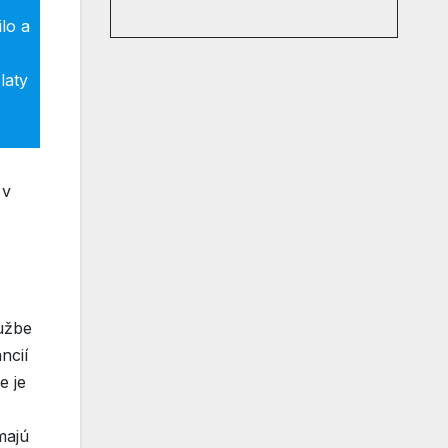
lo a
laty
 v
lužbe
ncií
e je
majú