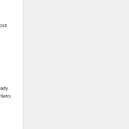
osti
lady
všetci