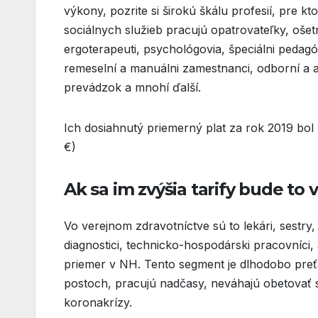
výkony, pozrite si širokú škálu profesií, pre
sociálnych služieb pracujú opatrovateľky, ošetr
ergoterapeuti, psychológovia, špeciálni pedagó
remeselní a manuálni zamestnanci, odborní a a
prevádzok a mnohí ďalší.
Ich dosiahnutý priemerný plat za rok 2019 bol
€)
Ak sa im zvýšia tarify bude to
Vo verejnom zdravotníctve sú to lekári, sestry, 
diagnostici, technicko-hospodárski pracovníci,
priemer v NH. Tento segment je dlhodobo preťaž
postoch, pracujú nadčasy, neváhajú obetovať s
koronakrízy.