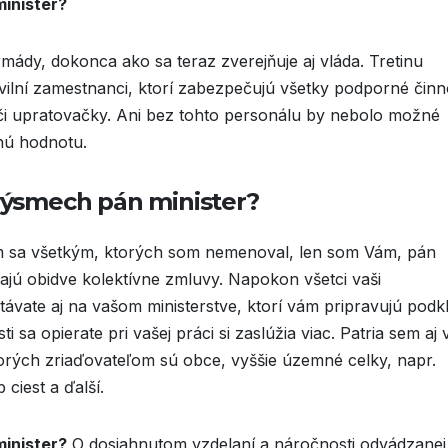
minister?
mády, dokonca ako sa teraz zverejňuje aj vláda. Tretinu
vilní zamestnanci, ktorí zabezpečujú všetky podporné činn
či upratovačky. Ani bez tohto personálu by nebolo možné
čnú hodnotu.
 výsmech pán minister?
m sa všetkým, ktorých som nemenoval, len som Vám, pán
ajú obidve kolektívne zmluvy. Napokon všetci vaši
távate aj na vašom ministerstve, ktorí vám pripravujú podk
sa opierate pri vašej práci si zaslúžia viac. Patria sem aj 
orých zriaďovateľom sú obce, vyššie územné celky, napr.
ciest a ďalší.
minister?
O dosiahnutom vzdelaní a náročnosti odvádzanej