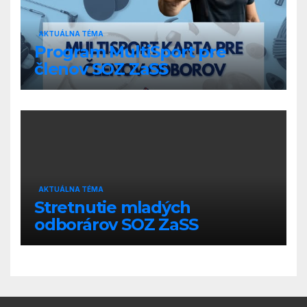
AKTUÁLNA TÉMA
Program MultiSport pre
členov SOZ ZaSS
AKTUÁLNA TÉMA
Stretnutie mladých
odborárov SOZ ZaSS