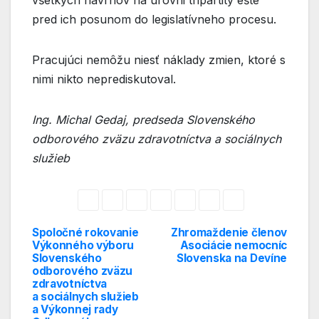
pred ich posunom do legislatívneho procesu.
Pracujúci nemôžu niesť náklady zmien, ktoré s
nimi nikto neprediskutoval.
Ing. Michal Gedaj, predseda Slovenského
odborového zväzu zdravotníctva a sociálnych
služieb
Spoločné rokovanie
Zhromaždenie členov
Navigácia
Výkonného výboru
Asociácie nemocníc
Slovenského
Slovenska na Devíne
v
odborového zväzu
zdravotníctva
článku
a sociálnych služieb
a Výkonnej rady