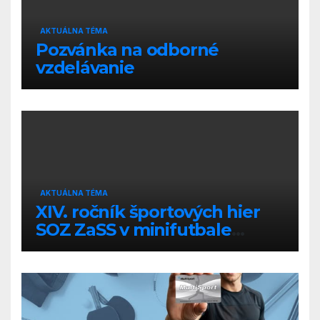
AKTUÁLNA TÉMA
Pozvánka na odborné
vzdelávanie
AKTUÁLNA TÉMA
XIV. ročník športových hier
SOZ ZaSS v minifutbale
zmiešaných družstiev