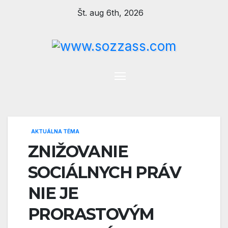
Prejsť
Št. aug 6th, 2026
na
obsah
AKTUÁLNA TÉMA
ZNIŽOVANIE
SOCIÁLNYCH PRÁV
NIE JE
PRORASTOVÝM