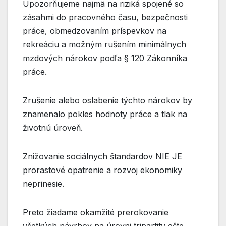
Upozorňujeme najmä na riziká spojené so
zásahmi do pracovného času, bezpečnosti
práce, obmedzovaním príspevkov na
rekreáciu a možným rušením minimálnych
mzdových nárokov podľa § 120 Zákonníka
práce.
Zrušenie alebo oslabenie týchto nárokov by
znamenalo pokles hodnoty práce a tlak na
životnú úroveň.
Znižovanie sociálnych štandardov NIE JE
prorastové opatrenie a rozvoj ekonomiky
neprinesie.
Preto žiadame okamžité prerokovanie
všetkých návrhov na úrovni tripartity ešte