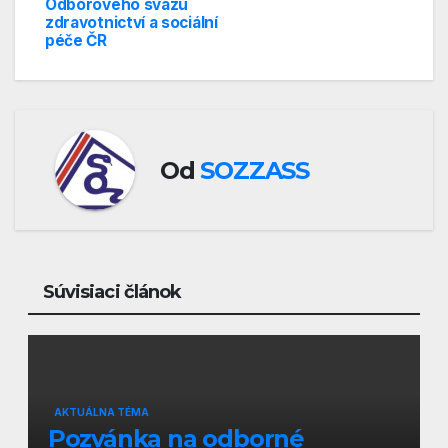
Odborového svazu
zdravotnictví a sociální
péče ČR
Od
SOZZASS
Súvisiaci článok
AKTUÁLNA TÉMA
Pozvánka na odborné