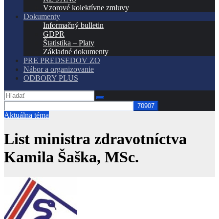
Vzorové kolektívne zmluvy
Dokumenty
Informačný bulletin
GDPR
Štatistika – Platy
Základné dokumenty
PRE PREDSEDOV ZO
Nábor a organizovanie
ODBORY PLUS
Aktuálna téma
List ministra zdravotníctva
Kamila Šaška, MSc.