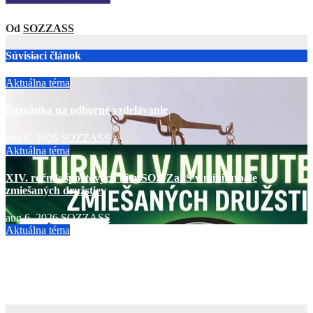
Od
SOZZASS
Súvisiaci článok
Aktuálna téma
Pozvánka na odborné vzdelávanie
aug 6, 2026
SOZZASS
Aktuálna téma
XIV. ročník športových hier SOZ ZaSS v minifutbale
zmiešaných družstiev
aug 6, 2026
SOZZASS
Aktuálna téma
Program MultiSport pre členov SOZ ZaSS
júl 28, 2026
SOZZASS