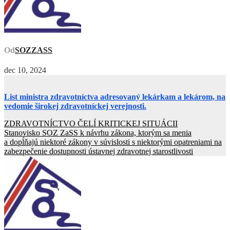
Od
SOZZASS
dec 10, 2024
List ministra zdravotníctva adresovaný lekárkam a lekárom, na
vedomie širokej zdravotníckej verejnosti.
Navigácia
ZDRAVOTNÍCTVO ČELÍ KRITICKEJ SITUÁCII
Stanovisko SOZ ZaSS k návrhu zákona, ktorým sa menia
v
a dopĺňajú niektoré zákony v súvislosti s niektorými opatreniami na
článku
zabezpečenie dostupnosti ústavnej zdravotnej starostlivosti