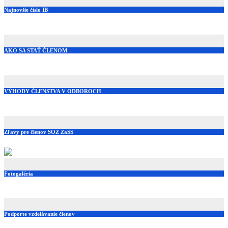
Najnovšie číslo IB
AKO SA STAŤ ČLENOM
VÝHODY ČLENSTVA V ODBOROCH
Zľavy pre členov SOZ ZaSS
Fotogaléria
Podporte vzdelávanie členov