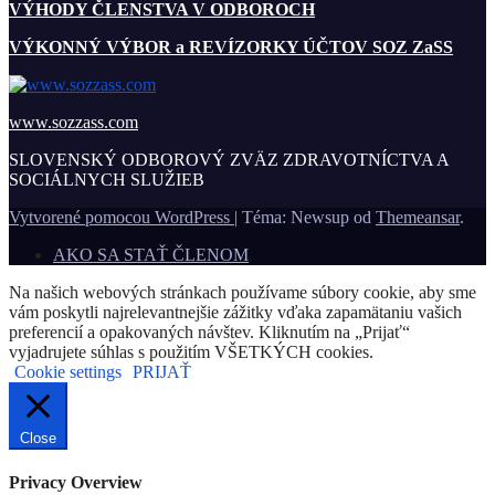
VÝHODY ČLENSTVA V ODBOROCH
VÝKONNÝ VÝBOR a REVÍZORKY ÚČTOV SOZ ZaSS
www.sozzass.com
SLOVENSKÝ ODBOROVÝ ZVÄZ ZDRAVOTNÍCTVA A
SOCIÁLNYCH SLUŽIEB
Vytvorené pomocou WordPress
|
Téma: Newsup od
Themeansar
.
AKO SA STAŤ ČLENOM
Na našich webových stránkach používame súbory cookie, aby sme
vám poskytli najrelevantnejšie zážitky vďaka zapamätaniu vašich
preferencií a opakovaných návštev. Kliknutím na „Prijať“
vyjadrujete súhlas s použitím VŠETKÝCH cookies.
Cookie settings
PRIJAŤ
Close
Privacy Overview