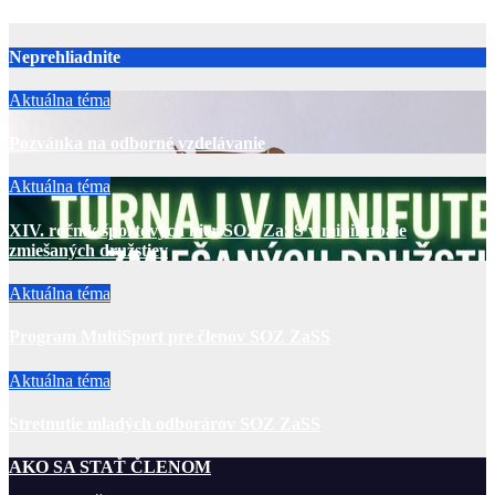
Neprehliadnite
Aktuálna téma
Pozvánka na odborné vzdelávanie
Aktuálna téma
XIV. ročník športových hier SOZ ZaSS v minifutbale
zmiešaných družstiev
Aktuálna téma
Program MultiSport pre členov SOZ ZaSS
Aktuálna téma
Stretnutie mladých odborárov SOZ ZaSS
AKO SA STAŤ ČLENOM