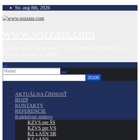
Prejsť
So. aug 8th, 2026
na
obsah
www.sozzass.com
SLOVENSKÝ ODBOROVÝ ZVÄZ ZDRAVOTNÍCTVA A
SOCIÁLNYCH SLUŽIEB
AKTUÁLNA ČINNOSŤ
BOZP
KONTAKTY
REFERENCIE
Kolektívne zmluvy
KZVS pre ŠS
KZVS pre VS
KZ s AŠN SR
KZ s ANS