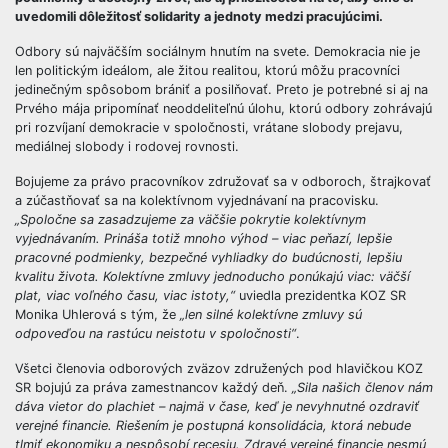
uvedomili dôležitosť solidarity a jednoty medzi pracujúcimi.
Odbory sú najväčším sociálnym hnutím na svete. Demokracia nie je
len politickým ideálom, ale žitou realitou, ktorú môžu pracovníci
jedinečným spôsobom brániť a posilňovať. Preto je potrebné si aj na
Prvého mája pripomínať neoddeliteľnú úlohu, ktorú odbory zohrávajú
pri rozvíjaní demokracie v spoločnosti, vrátane slobody prejavu,
mediálnej slobody i rodovej rovnosti.
Bojujeme za právo pracovníkov združovať sa v odboroch, štrajkovať
a zúčastňovať sa na kolektívnom vyjednávaní na pracovisku.
„Spoločne sa zasadzujeme za väčšie pokrytie kolektívnym
vyjednávaním. Prináša totiž mnoho výhod – viac peňazí, lepšie
pracovné podmienky, bezpečné vyhliadky do budúcnosti, lepšiu
kvalitu života. Kolektívne zmluvy jednoducho ponúkajú viac: väčší
plat, viac voľného času, viac istoty,“
uviedla prezidentka KOZ SR
Monika Uhlerová s tým, že
„len silné kolektívne zmluvy sú
odpoveďou na rastúcu neistotu v spoločnosti“
.
Všetci členovia odborových zväzov združených pod hlavičkou KOZ
SR bojujú za práva zamestnancov každý deň.
„Sila našich členov nám
dáva vietor do plachiet – najmä v čase, keď je nevyhnutné ozdraviť
verejné financie. Riešením je postupná konsolidácia, ktorá nebude
tlmiť ekonomiku a nespôsobí recesiu. Zdravé verejné financie nesmú