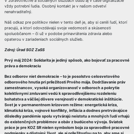
V zdravotníctve a sociálnych službách budú aj v čase digitalizácie
vždy potrební ľudia. Osobný kontakt je v našom odvetví
nenahraditeľný.
Náš odkaz pre politikov nielen v tento deň je, aby si cenili ľudí, ktorí
pracujú, a ktorí odovzdávajú svoje vedomosti a skúsenosti
spoluobčanom – či už v podobe prinavrátenia zdravia alebo
opaterou v zariadeniach sociálnych služieb.
Zdroj: Úrad SOZ ZaSS
Prvý máj 2024: Solidarita je jediný spôsob, ako bojovať za pracovné
práva a demokraciu
Bez odborov niet demokracie – to je posolstvo celosvetového
odborového hnutia pri príležitosti Prvého mája. Dodržiavanie práv
zamestnancov, vysoká organizovanosť v odboroch a pokrytie
kolektívnymi zmluvami vedú k spravodlivejšiemu rozdeleniu
bohatstva a väčšej dôvere verejnosti v demokratické inštitúcie.
Svet je v permanentnom krízovom režime: energetická kríza,
klimatická kríza, vojnové konflikty, inflácia a dodnes pretrvávajúce
dôsledky pandémie spolu vytvárajú neistotu a mnohých ľudí vrhajú
do existenčných problémov a obáv z budúceho vývoja. Sviatok
práce je pre KOZ SR nielen symbolom boja za spravodlivé pracovné
podmienky a dôstojný život, ale aj príležitosťou na to, aby sme si