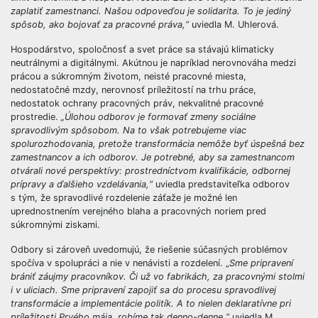
zaplatiť zamestnanci. Našou odpoveďou je solidarita. To je jediný
spôsob, ako bojovať za pracovné práva,“
uviedla M. Uhlerová.
Hospodárstvo, spoločnosť a svet práce sa stávajú klimaticky
neutrálnymi a digitálnymi. Akútnou je napríklad nerovnováha medzi
prácou a súkromným životom, neisté pracovné miesta,
nedostatočné mzdy, nerovnosť príležitostí na trhu práce,
nedostatok ochrany pracovných práv, nekvalitné pracovné
prostredie.
„Úlohou odborov je formovať zmeny sociálne
spravodlivým spôsobom. Na to však potrebujeme viac
spolurozhodovania, pretože transformácia nemôže byť úspešná bez
zamestnancov a ich odborov. Je potrebné, aby sa zamestnancom
otvárali nové perspektívy: prostredníctvom kvalifikácie, odbornej
prípravy a ďalšieho vzdelávania,“
uviedla predstaviteľka odborov
s tým, že spravodlivé rozdelenie záťaže je možné len
uprednostnením verejného blaha a pracovných noriem pred
súkromnými ziskami.
Odbory si zároveň uvedomujú, že riešenie súčasných problémov
spočíva v spolupráci a nie v nenávisti a rozdelení. „
Sme pripravení
brániť záujmy pracovníkov. Či už vo fabrikách, za pracovnými stolmi
i v uliciach. Sme pripravení zapojiť sa do procesu spravodlivej
transformácie a implementácie politík. A to nielen deklaratívne pri
príležitosti Prvého mája, robíme tak denno-denne,“
uviedla M.