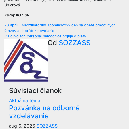
Uhlerová.
Zdroj: KOZ SR
Navigácia
28.apríl – Medzinárodný spomienkový deň na obete pracovných
úrazov a chorôb z povolania
v
V Bojniciach personál nemocnice bojuje o platy
Od
SOZZASS
článku
Súvisiaci článok
Aktuálna téma
Pozvánka na odborné
vzdelávanie
aug 6, 2026
SOZZASS