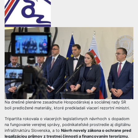
Na dnešné plenárne zasadnutie Hospodárskej a sociálnej rady SR
boli predložené materiály, ktoré predkladali viacerí rezortní ministri.
Tripartita rokovala o viacerých legislatívnych návrhoch s dopadom
na fungovanie verejnej správy, podnikateľské prostredie aj digitálnu
infraštruktúru Slovenska, a to
Návrh novely zákona o ochrane pred
legalizáciou príjmov z trestnej činnosti a financovaním terorizmu
,