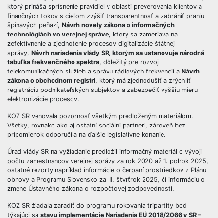
ktorý prináša sprísnenie pravidiel v oblasti preverovania klientov a
finančných tokov s cieľom zvýšiť transparentnosť a zabrániť praniu
špinavých peňazí,
Návrh novely zákona o informačných
technológiách vo verejnej správe
, ktorý sa zameriava na
zefektívnenie a zjednotenie procesov digitalizácie štátnej
správy,
Návrh nariadenia vlády SR, ktorým sa ustanovuje národná
tabuľka frekvenčného spektra
, dôležitý pre rozvoj
telekomunikačných služieb a správu rádiových frekvencií a
Návrh
zákona o obchodnom registri
, ktorý má zjednodušiť a zrýchliť
registráciu podnikateľských subjektov a zabezpečiť vyššiu mieru
elektronizácie procesov.
KOZ SR venovala pozornosť všetkým predloženým materiálom.
Všetky, rovnako ako aj ostatní sociálni partneri, zároveň bez
pripomienok odporučila na ďalšie legislatívne konanie.
Úrad vlády SR na vyžiadanie predložil informačný materiál o vývoji
počtu zamestnancov verejnej správy za rok 2020 až 1. polrok 2025,
ostatné rezorty napríklad informácie o čerpaní prostriedkov z Plánu
obnovy a Programu Slovensko za III. štvrťrok 2025, či informáciu o
zmene Ústavného zákona o rozpočtovej zodpovednosti.
KOZ SR žiadala zaradiť do programu rokovania tripartity bod
týkajúci sa
stavu implementácie Nariadenia EÚ 2018/2066 v SR –