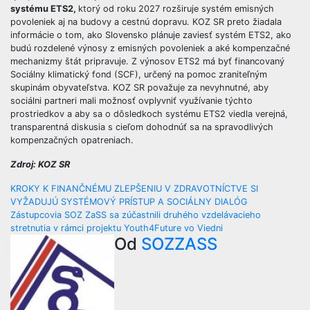
systému ETS2,
ktorý od roku 2027 rozširuje systém emisných
povoleniek aj na budovy a cestnú dopravu. KOZ SR preto žiadala
informácie o tom, ako Slovensko plánuje zaviesť systém ETS2, ako
budú rozdelené výnosy z emisných povoleniek a aké kompenzačné
mechanizmy štát pripravuje. Z výnosov ETS2 má byť financovaný
Sociálny klimatický fond (SCF), určený na pomoc zraniteľným
skupinám obyvateľstva. KOZ SR považuje za nevyhnutné, aby
sociálni partneri mali možnosť ovplyvniť využívanie týchto
prostriedkov a aby sa o dôsledkoch systému ETS2 viedla verejná,
transparentná diskusia s cieľom dohodnúť sa na spravodlivých
kompenzačných opatreniach.
Zdroj: KOZ SR
Navigácia
KROKY K FINANČNÉMU ZLEPŠENIU V ZDRAVOTNÍCTVE SI
VYŽADUJÚ SYSTÉMOVÝ PRÍSTUP A SOCIÁLNY DIALÓG
v
Zástupcovia SOZ ZaSS sa zúčastnili druhého vzdelávacieho
stretnutia v rámci projektu Youth4Future vo Viedni
článku
Od
SOZZASS