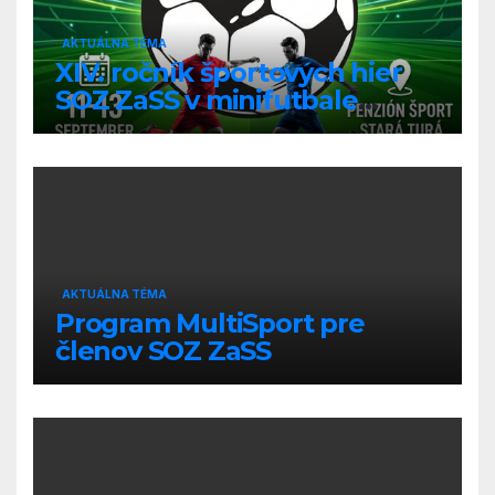
AKTUÁLNA TÉMA
XIV. ročník športových hier
SOZ ZaSS v minifutbale
zmiešaných družstiev
AKTUÁLNA TÉMA
Program MultiSport pre
členov SOZ ZaSS