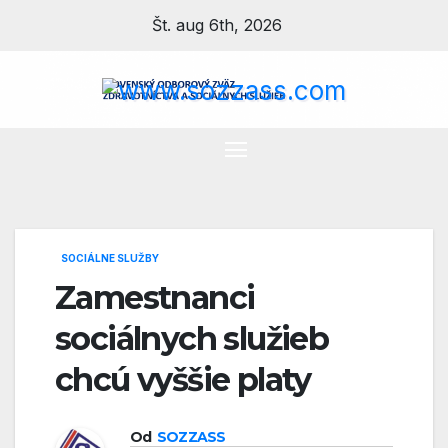
Prejsť
Št. aug 6th, 2026
na
obsah
SOCIÁLNE SLUŽBY
Zamestnanci
sociálnych služieb
chcú vyššie platy
Od
SOZZASS