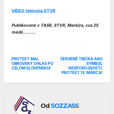
VIDEO televízia STVR
Publikované v TASR, STVR, Markíza,
cca 25
médií……….
PROTEST MAL
ČERVENÉ TRIČKÁ AKO
Navigácia
OBROVSKÝ OHLAS PO
SYMBOL
CELOM SLOVENSKU!
NESPOKOJNOSTI:
v
PROTEST 13. MARCA!
článku
Od
SOZZASS