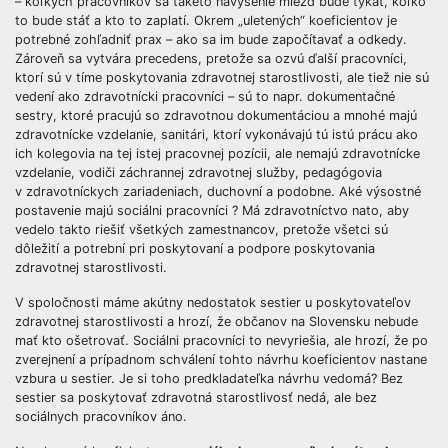
– koľkých pracovníkov sa takéto navýšenie miezd bude týkať, koľko
to bude stáť a kto to zaplatí. Okrem „uletených“ koeficientov je
potrebné zohľadniť prax – ako sa im bude započítavať a odkedy.
Zároveň sa vytvára precedens, pretože sa ozvú ďalší pracovníci,
ktorí sú v tíme poskytovania zdravotnej starostlivosti, ale tiež nie sú
vedení ako zdravotnícki pracovníci – sú to napr. dokumentačné
sestry, ktoré pracujú so zdravotnou dokumentáciou a mnohé majú
zdravotnícke vzdelanie, sanitári, ktorí vykonávajú tú istú prácu ako
ich kolegovia na tej istej pracovnej pozícii, ale nemajú zdravotnícke
vzdelanie, vodiči záchrannej zdravotnej služby, pedagógovia
v zdravotníckych zariadeniach, duchovní a podobne. Aké výsostné
postavenie majú sociálni pracovníci ? Má zdravotníctvo nato, aby
vedelo takto riešiť všetkých zamestnancov, pretože všetci sú
dôležití a potrební pri poskytovaní a podpore poskytovania
zdravotnej starostlivosti.
V spoločnosti máme akútny nedostatok sestier u poskytovateľov
zdravotnej starostlivosti a hrozí, že občanov na Slovensku nebude
mať kto ošetrovať. Sociálni pracovníci to nevyriešia, ale hrozí, že po
zverejnení a prípadnom schválení tohto návrhu koeficientov nastane
vzbura u sestier. Je si toho predkladateľka návrhu vedomá? Bez
sestier sa poskytovať zdravotná starostlivosť nedá, ale bez
sociálnych pracovníkov áno.