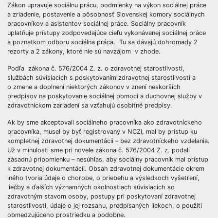
Zákon upravuje sociálnu prácu, podmienky na výkon sociálnej práce
a zriadenie, postavenie a pôsobnosť Slovenskej komory sociálnych
pracovníkov a asistentov sociálnej práce. Sociálny pracovník
uplatňuje prístupy zodpovedajúce cieľu vykonávanej sociálnej práce
a poznatkom odboru sociálna práca. Tu sa dávajú dohromady 2
rezorty a 2 zákony, ktoré nie sú navzájom v zhode.
Podľa zákona č. 576/2004 Z. z. o zdravotnej starostlivosti,
službách súvisiacich s poskytovaním zdravotnej starostlivosti a
o zmene a doplnení niektorých zákonov v znení neskorších
predpisov na poskytovanie sociálnej pomoci a duchovnej služby v
zdravotníckom zariadení sa vzťahujú osobitné predpisy.
Ak by sme akceptovali sociálneho pracovníka ako zdravotníckeho
pracovníka, musel by byť registrovaný v NCZI, mal by prístup ku
kompletnej zdravotnej dokumentácii – bez zdravotníckeho vzdelania.
Už v minulosti sme pri novele zákona č. 576/2004 Z. z. podali
zásadnú pripomienku – nesúhlas, aby sociálny pracovník mal prístup
k zdravotnej dokumentácii. Obsah zdravotnej dokumentácie okrem
iného tvoria údaje o chorobe, o priebehu a výsledkoch vyšetrení,
liečby a ďalších významných okolnostiach súvisiacich so
zdravotným stavom osoby, postupy pri poskytovaní zdravotnej
starostlivosti, údaje o jej rozsahu, predpísaných liekoch, o použití
obmedzujúceho prostriedku a podobne.