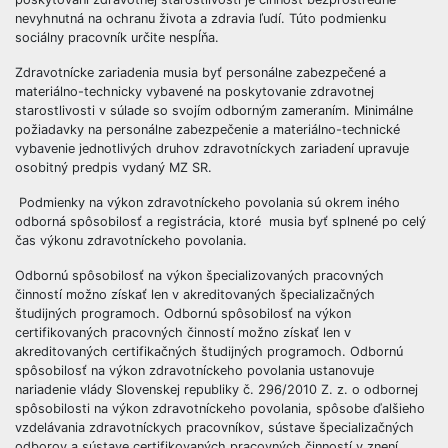
nevyhnutná na ochranu života a zdravia ľudí. Túto podmienku
sociálny pracovník určite nespĺňa.
Zdravotnícke zariadenia musia byť personálne zabezpečené a
materiálno-technicky vybavené na poskytovanie zdravotnej
starostlivosti v súlade so svojím odborným zameraním. Minimálne
požiadavky na personálne zabezpečenie a materiálno-technické
vybavenie jednotlivých druhov zdravotníckych zariadení upravuje
osobitný predpis vydaný MZ SR.
Podmienky na výkon zdravotníckeho povolania sú okrem iného
odborná spôsobilosť a registrácia, ktoré musia byť splnené po celý
čas výkonu zdravotníckeho povolania.
Odbornú spôsobilosť na výkon špecializovaných pracovných
činností možno získať len v akreditovaných špecializačných
študijných programoch. Odbornú spôsobilosť na výkon
certifikovaných pracovných činností možno získať len v
akreditovaných certifikačných študijných programoch. Odbornú
spôsobilosť na výkon zdravotníckeho povolania ustanovuje
nariadenie vlády Slovenskej republiky č. 296/2010 Z. z. o odbornej
spôsobilosti na výkon zdravotníckeho povolania, spôsobe ďalšieho
vzdelávania zdravotníckych pracovníkov, sústave špecializačných
odborov a sústave certifikovaných pracovných činností v znení