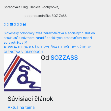
Spracovala : Ing. Daniela Pochybová,
podpredsedníčka SOZ ZaSS
Navigácia
Slovenský odborový zväz zdravotníctva a sociálnych služieb
nesúhlasí s návrhom zaradiť sociálnych pracovníkov medzi
v
zdravotníkov
PRIDAJTE SA K NÁM A VYUŽÍVAJTE VŠETKY VÝHODY
článku
ČLENSTVA V ODBOROCH
Od
SOZZASS
Súvisiaci článok
Aktuálna téma