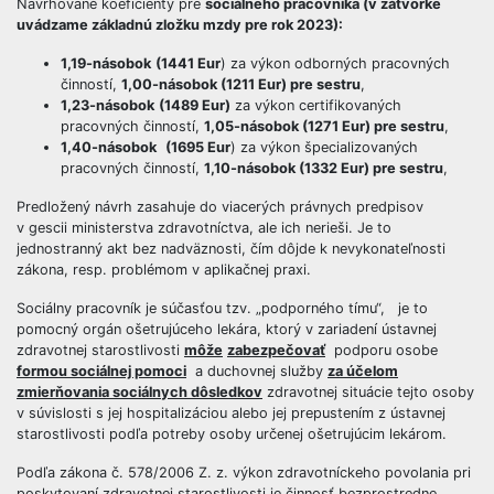
Navrhované koeficienty pre
sociálneho pracovníka (v zátvorke
uvádzame základnú zložku mzdy pre rok 2023):
1,19-násobok
(1441 Eur
) za výkon odborných pracovných
činností,
1,00-násobok
(1211 Eur)
pre sestru
,
1,23-násobok
(1489 Eur)
za výkon certifikovaných
pracovných činností,
1,05-násobok
(1271 Eur)
pre sestru
,
1,40-násobok
(1695 Eur
) za výkon špecializovaných
pracovných činností,
1,10-násobok
(1332 Eur)
pre sestru
,
Predložený návrh zasahuje do viacerých právnych predpisov
v gescii ministerstva zdravotníctva, ale ich nerieši. Je to
jednostranný akt bez nadväznosti, čím dôjde k nevykonateľnosti
zákona, resp. problémom v aplikačnej praxi.
Sociálny pracovník je súčasťou tzv. „podporného tímu“, je to
pomocný orgán ošetrujúceho lekára, ktorý v zariadení ústavnej
zdravotnej starostlivosti
môže
zabezpečovať
podporu osobe
formou sociálnej pomoci
a duchovnej služby
za účelom
zmierňovania sociálnych dôsledkov
zdravotnej situácie tejto osoby
v súvislosti s jej hospitalizáciou alebo jej prepustením z ústavnej
starostlivosti podľa potreby osoby určenej ošetrujúcim lekárom.
Podľa zákona č. 578/2006 Z. z. výkon zdravotníckeho povolania pri
poskytovaní zdravotnej starostlivosti je činnosť bezprostredne